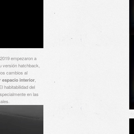
s 2019 empezaron a
u versión hatchback,
 los cambios al
espacio interior
,
l habitabilidad del
especialmente en las
ales.