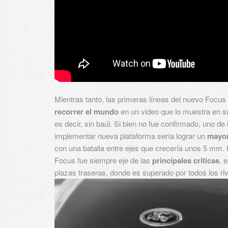
Mientras tanto, las primeras líneas del nuevo Focu
recorrer el mundo
en un video que lo muestra en s
es decir, sin baúl. Si bien no fue confirmado, uno de
implementar nueva plataforma sería lograr un
mayor 
con una batalla entre ejes que crecería unos 5 mm. E
Focus fue siempre eje de las
principales críticas
, 
plazas traseras, donde es superado por todos los riv