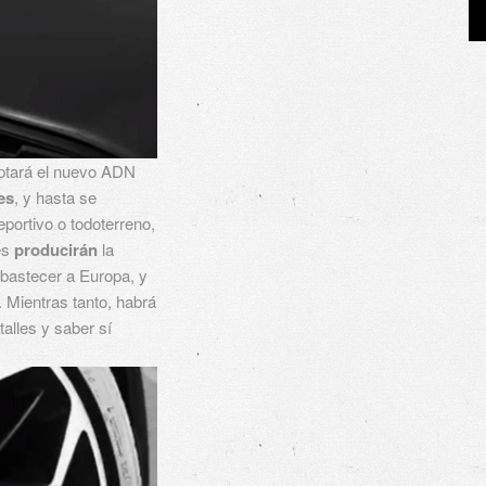
tará el nuevo ADN
es
, y hasta se
portivo o todoterreno,
es
producirán
la
bastecer a Europa, y
 Mientras tanto, habrá
alles y saber sí