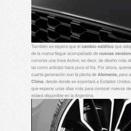
También se espera que el
cambio estético
que adop
de la marca llegue acompañado de
nuevas version
rumorea una línea Active, es decir, de diseño más de
tal como anticipó hace poco el Ka. Por ahora, quien
cuarta generación son la planta de
Alemania,
para a
China
, desde donde se exportará a Estados Unidos.
que esperar unos días más para conocer nuevos det
estará disponible en la Argentina.