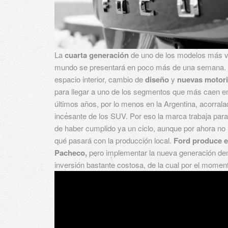
La
cuarta generación
de uno de los modelos más v
mundo se presentará en poco más de una semana.
espacio interior, cambio de
diseño
y
nuevas motori
para llegar a uno de los segmentos que más caen en
últimos años, por lo menos en la Argentina, acorrala
incesante de los SUV. Por eso la marca trabaja par
de haber cumplido ya un ciclo, aunque por ahora n
qué pasará con la producción local.
Ford produce e
Pacheco,
pero implementar la nueva generación d
inversión bastante costosa, de la cual por el mome