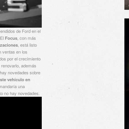
endidos de Ford en el
 El
Focus
, con más
zaciones
, está listo
 ventas en los
dos por el crecimiento
a renovarlo, además
o hay novedades sobre
ste vehículo en
emandaría una
nto no hay novedades.