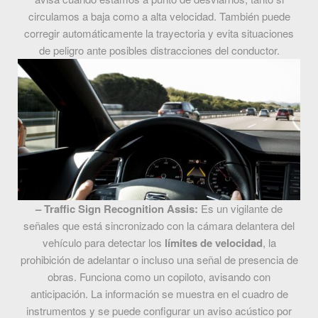
circulamos a baja como a alta velocidad. También puede
corregir automáticamente la trayectoria y evita situaciones
de peligro ante posibles distracciones del conductor.
– Traffic Sign Recognition Assis:
Es un vigilante de
señales que está sincronizado con la cámara delantera del
vehículo para detectar los
límites de velocidad
, la
prohibición de adelantar o incluso una señal de presencia de
obras. Funciona como un copiloto, avisando con
anticipación. La información se muestra en el cuadro de
instrumentos y se puede configurar un aviso acústico por