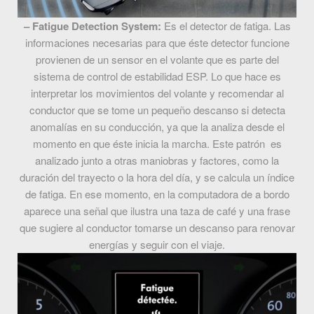
– Fatigue Detection System:
Es el detector de fatiga. Las
informaciones necesarias para que éste detector funcione
provienen de un sensor en el volante que es parte del
sistema de control de estabilidad ESP. Lo que hace es
interpretar los movimientos del volante y recomendar al
conductor que se tome un pequeño descanso si detecta
anomalías en su conducción, ya que la analiza desde el
momento en que éste inicia la marcha. Este patrón es
analizado junto a otras maniobras y factores, como la
duración del trayecto o la hora del día, y se calcula un índice
de fatiga. En ese momento, en la computadora de a bordo
aparece una señal que ilustra una taza de café y una frase
que sugiere al conductor tomarse un descanso para renovar
energías y seguir con el viaje.