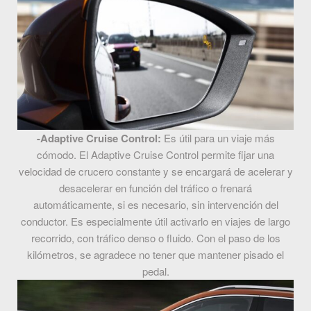
-Adaptive Cruise Control:
Es útil para un viaje más
cómodo. El Adaptive Cruise Control permite fijar una
velocidad de crucero constante y se encargará de acelerar y
desacelerar en función del tráfico o frenará
automáticamente, si es necesario, sin intervención del
conductor. Es especialmente útil activarlo en viajes de largo
recorrido, con tráfico denso o fluido. Con el paso de los
kilómetros, se agradece no tener que mantener pisado el
pedal.