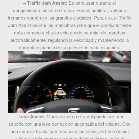
– Traffic Jam Assist:
Es para usar durante el
congestionamientos de tráfico. Frenar, acelerar, volver a
frenar es común en las grandes ciudades. Para ello, el Traffic
Jam Assist asume las maniobras para que el conductor esté
más cómodo y el auto solo puede cambiar de marchas
automáticamente, regulando la velocidad y manteniendo la
correcta distancia de seguridad en cada situación.
– Lane Assist:
Mantenerse en el carril puede ser más
sencillo con una leve corrección automática del volante. Con
una cámara frontal que reconoce las líneas, el Lane Assist
avisa cuando estamos a punto de desviarnos, tanto si