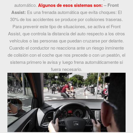
automático.
Algunos de esos sistemas son:
– Front
Assist:
Es una frenada automática que evita choques: El
30% de los accidentes se produce por colisiones traseras.
Para prevenir este tipo de situaciones, se activa el Front
Assist, que controla la distancia del auto respecto a los otros
vehículos o las personas que puedan cruzarse por delante.
Cuando el conductor no reacciona ante un riesgo inminente
de colisión con el coche que nos precede o con un peatón, el
sistema primero le avisa y luego frena automáticamente si
fuera necesario.