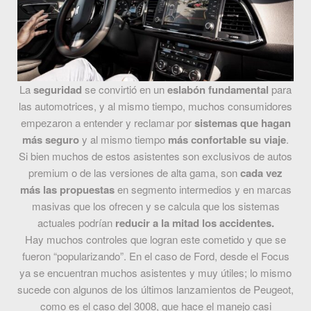
La
seguridad
se convirtió en un
eslabón fundamental
para
las automotrices, y al mismo tiempo, muchos consumidores
empezaron a entender y reclamar por
sistemas que hagan
más seguro
y al mismo tiempo
más confortable su viaje
.
Si bien muchos de estos asistentes son exclusivos de autos
premium o de las versiones de alta gama, son
cada vez
más las propuestas
en segmento intermedios y en marcas
masivas que los ofrecen y se calcula que los sistemas
actuales podrían
reducir a la mitad los accidentes.
Hay muchos controles que logran este cometido y que se
fueron “popularizando”. En el caso de Ford, desde el Focus
ya se encuentran muchos asistentes y muy útiles; lo mismo
sucede con algunos de los últimos lanzamientos de Peugeot,
como es el caso del 3008, que hace el manejo casi