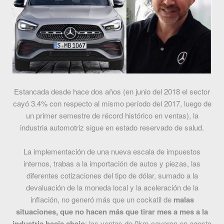
Estancada desde hace dos años (en junio del 2018 el sector
cayó 3.4% con respecto al mismo período del 2017, luego de
un primer semestre de récord histórico en ventas), la
industria automotriz sigue en estado reservado de salud.
La implementación de una nueva escala de impuestos
internos, trabas a la importación de autos y piezas, las
diferentes cotizaciones del tipo de dólar, sumado a la
devaluación de la moneda local y la aceleración de la
inflación, no generó más que un cockatil de
malas
situaciones, que no hacen más que tirar mes a mes a la
industria hacia abajo
: las ventas de 0km cayeron en agosto