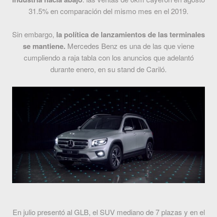
31.5% en comparación del mismo mes en el 2019.
Sin embargo,
la política de lanzamientos de las terminales
se mantiene.
Mercedes Benz es una de las que viene
cumpliendo a raja tabla con los anuncios que adelantó
durante enero, en su stand de Cariló.
En julio presentó al GLB, el SUV mediano de 7 plazas y en el