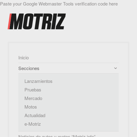
Paste your Google Webmaster Tools verification code here
Inicio
Secciones
Lanzamientos
Pruebas
Mercado
Motos
Actualidad
e-Motriz
Noticias de autos y motos “Motriz.info”