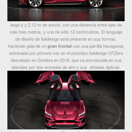
largo y y 2.12 m de ancho, con una distancia entre ejes de
casi tres metros, y una ñe sólo 12 centímetros. El lenguaje
de diseño de Italdesign está presente en sus formas,
haciendo gala de un
gran frontal
con una parrilla hexagonal,
estrenada por primera vez en el prototipo Italdesign GTZero
desvelado en Ginebra en 2016, que va enmarcada en sus
laterales por dos entradas de aire y sus afiladas ópticas.