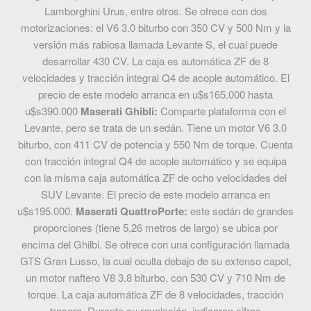
Lamborghini Urus, entre otros. Se ofrece con dos
motorizaciones: el V6 3.0 biturbo con 350 CV y 500 Nm y la
versión más rabiosa llamada Levante S, el cual puede
desarrollar 430 CV. La caja es automática ZF de 8
velocidades y tracción integral Q4 de acople automático. El
precio de este modelo arranca en u$s165.000 hasta
u$s390.000
Maserati Ghibli:
Comparte plataforma con el
Levante, pero se trata de un sedán. Tiene un motor V6 3.0
biturbo, con 411 CV de potencia y 550 Nm de torque. Cuenta
con tracción integral Q4 de acople automático y se equipa
con la misma caja automática ZF de ocho velocidades del
SUV Levante. El precio de este modelo arranca en
u$s195.000.
Maserati QuattroPorte:
este sedán de grandes
proporciones (tiene 5,26 metros de largo) se ubica por
encima del Ghilbi. Se ofrece con una configuración llamada
GTS Gran Lusso, la cual oculta debajo de su extenso capot,
un motor naftero V8 3.8 biturbo, con 530 CV y 710 Nm de
torque. La caja automática ZF de 8 velocidades, tracción
trasera. Durante su revelación, indicaron cifras