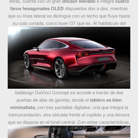
Atrás, cuenta con un gran
difusor elevado
e integra
cuatro
faros hexagonales OLED
dispuestos dos a dos, mientras
que su línea lateral se distingue con un techo que fluye hasta
su cola cortada, como buen GT que es.
Al habitáculo del
Italdesign DaVinci Concept se accede a través de dos
puertas de alas de gaviota, donde el
tablero es bien
minimalista,
con tres pantallas digitales: una que integra la
instrumentación, otra ubicada frente al copiloto y una tercera
que se dispone en el túnel central.
Con estas características,