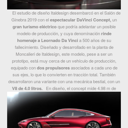
El estudio de diseño Italdesign desembarcó en el Salón de
Ginebra 2019 con el
espectacular DaVinci Concept,
un
gran turismo eléctrico
que podría adelantar un posible
modelo de producción, y cuya denominación
rinde
homenaje a Leornado Da Vinci
a 500 años de su
fallecimiento. Diseñado y desarrollado en la planta de
Moncalieri de Italdesign, este modelo, pese a ser un
prototipo, está muy cerca de un vehículo de producción,
equipado con
dos propulsores
asociados a cada uno de
sus ejes, lo que lo convierten en tracción total. También
desarrollaron una variante con una mecánica bestial, con un
V8 de 4.0 litros.
En diseño, el concept mide 4.98 m de