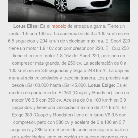
Lotus Elise:
Es el
modelo
de entrada a gama. Tiene un
motor 1.6 con 136 cv. La aceleración de 0 a 100 km/h es en
6.5 segundos y 204 km/h de velocidad máxima. El Sport 220
tiene un motor 1.8 16v con compresor con 220. El Cup 250
tiene el mismo motor 1.8 16v del Sport 220, pero con un
compresor más grande, de 250 cv. La aceleración de 0 a
100 km/h es en 3.9 segundos y llega a 248 km/h. La caja es
manual seis velocidades y tracción trasera. Los precios van
desde u$s100.000 hasta u$s145.000.
Lotus Exige:
Es el
modelo de gama media. El 350 (Coupé y Roadster) tiene un
motor V6 3.5 con 350 cv. Acelera de 0 a 100 km/h en 3,9
segundos y tiene una velocidad máxima de 274 km/h. El
Exige 380 (Coupé y Roadster) tiene el mismo V6 3.5 con
compresor, pero con 380 cv y acelera de 0 a 100 en 3,7
segundos y 286 km/h. Vienen de serie con caja manual de
seis velocidades, pero en opción se pueden encargar con