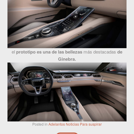
el
prototipo es una de las bellezas
más destacadas
de
Ginebra.
Posted in
Adelantos
Noticias
Para suspirar