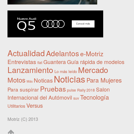
Actualidad
Adelantos
e-Motriz
Entrevistas
Guantera
Guía rápida de modelos
fiat
Lanzamiento
Mercado
Lo más leído
Noticias
Motos
Para Mujeres
Noticas
Más
Pruebas
Para suspirar
Salon
pulse
Rally 2018
Tecnología
Internacional del Autómovil
suv
Versus
Utilitarios
Motriz (C) 2013