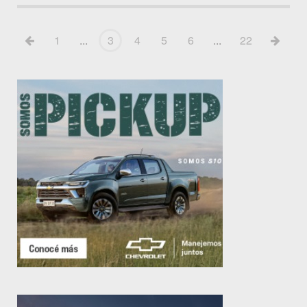
1
...
3
4
5
6
...
22