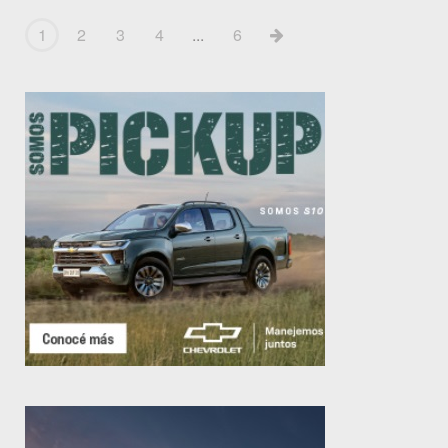
1
2
3
4
...
6