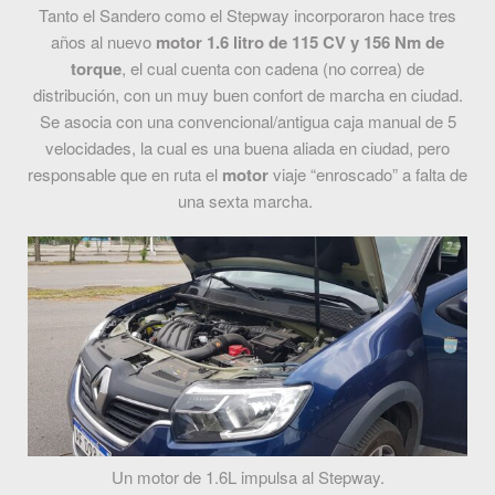
Tanto el Sandero como el Stepway incorporaron hace tres
años al nuevo
motor 1.6 litro de 115 CV y 156 Nm de
torque
, el cual cuenta con cadena (no correa) de
distribución, con un muy buen confort de marcha en ciudad.
Se asocia con una convencional/antigua caja manual de 5
velocidades, la cual es una buena aliada en ciudad, pero
responsable que en ruta el
motor
viaje “enroscado” a falta de
una sexta marcha.
Un motor de 1.6L impulsa al Stepway.