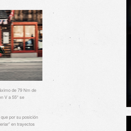
máximo de 79 Nm de
en V a 55° se
 que por su posición
eriar” en trayectos