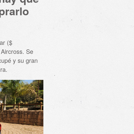
prarlo
ar ($
 Aircross. Se
 cupé y su gran
ra.