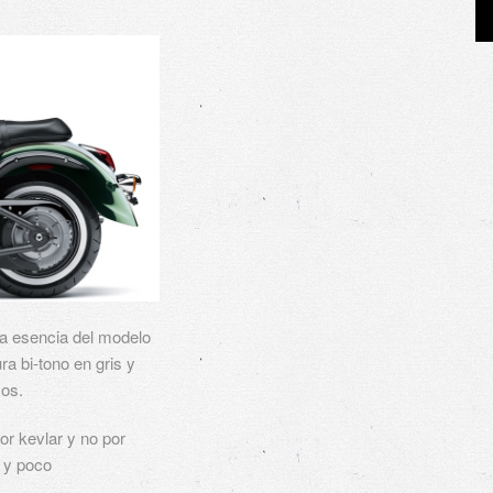
la esencia del modelo
ra bi-tono en gris y
yos.
or kevlar y no por
 y poco