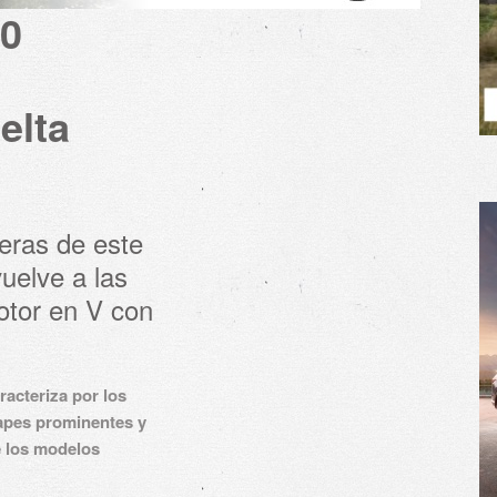
00
elta
eras de este
uelve a las
otor en V con
racteriza por los
capes prominentes y
e los modelos