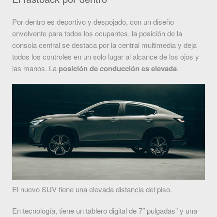
Por dentro es deportivo y despojado, con un diseño
envolvente para todos los ocupantes, la posición de la
consola central se destaca por la central multimedia y deja
todos los controles en un solo lugar al alcance de los ojos y
las manos. La
posición de conducción es elevada
.
El nuevo SUV tiene una elevada distancia del piso.
En tecnología, tiene un tablero digital de 7″ pulgadas” y una