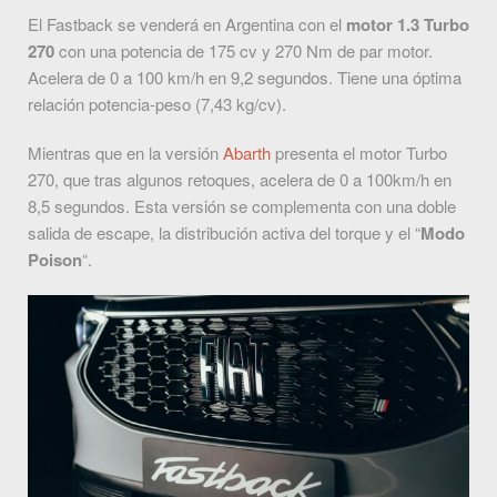
El Fastback se venderá en Argentina con el
motor 1.3 Turbo
270
con una potencia de 175 cv y 270 Nm de par motor.
Acelera de 0 a 100 km/h en 9,2 segundos. Tiene una óptima
relación potencia-peso (7,43 kg/cv).
Mientras que en la versión
Abarth
presenta el motor Turbo
270, que tras algunos retoques, acelera de 0 a 100km/h en
8,5 segundos. Esta versión se complementa con una doble
salida de escape, la distribución activa del torque y el “
Modo
Poison
“.