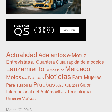
Actualidad
Adelantos
e-Motriz
Entrevistas
Guantera
Guía rápida de modelos
fiat
Lanzamiento
Mercado
Lo más leído
Noticias
Motos
Para Mujeres
Noticas
Más
Pruebas
Para suspirar
Salon
pulse
Rally 2018
Tecnología
Internacional del Autómovil
suv
Versus
Utilitarios
Motriz (C) 2013