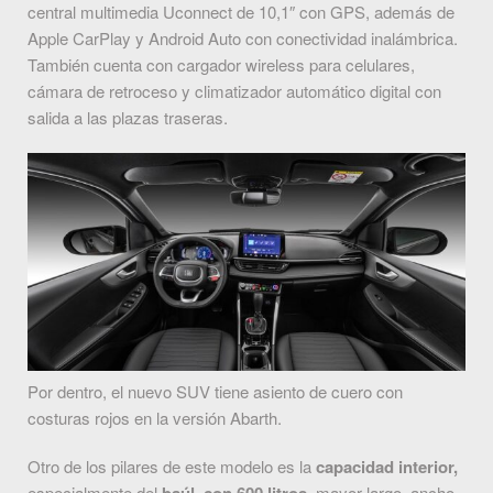
central multimedia Uconnect de 10,1″ con GPS, además de
Apple CarPlay y Android Auto con conectividad inalámbrica.
También cuenta con cargador wireless para celulares,
cámara de retroceso y climatizador automático digital con
salida a las plazas traseras.
Por dentro, el nuevo SUV tiene asiento de cuero con
costuras rojos en la versión Abarth.
Otro de los pilares de este modelo es la
capacidad interior,
especialmente del
, mayor largo, ancho