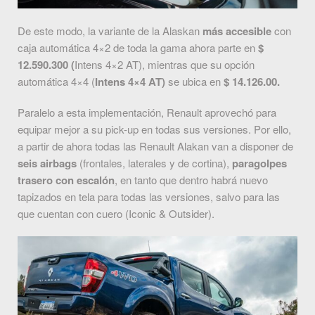
De este modo, la variante de la Alaskan
más accesible
con
caja automática 4×2 de toda la gama ahora parte en
$
12.590.300 (
Intens 4×2 AT), mientras que su opción
automática 4×4 (
Intens 4×4 AT)
se ubica en
$ 14.126.00.
Paralelo a esta implementación, Renault aprovechó para
equipar mejor a su pick-up en todas sus versiones. Por ello,
a partir de ahora todas las Renault Alakan van a disponer de
seis airbags
(frontales, laterales y de cortina),
paragolpes
trasero con escalón
, en tanto que dentro habrá nuevo
tapizados en tela para todas las versiones, salvo para las
que cuentan con cuero (Iconic & Outsider).