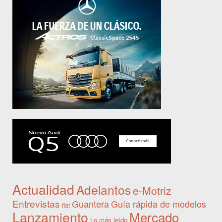
Actualidad
Adelantos
e-Motriz
Entrevistas
Guantera
Guía rápida de modelos
fiat
Lanzamiento
Mercado
Lo más leído