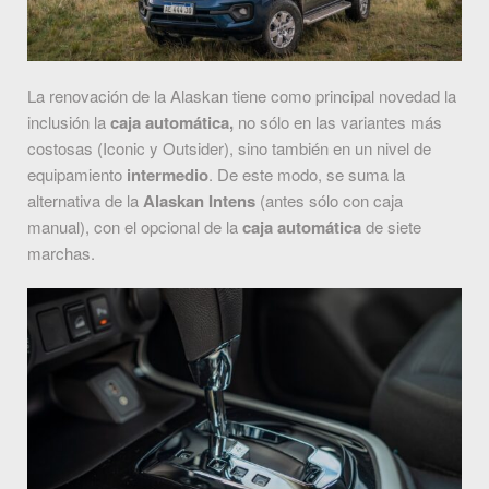
La renovación de la Alaskan tiene como principal novedad la
inclusión la
caja automática,
no sólo en las variantes más
costosas (Iconic y Outsider), sino también en un nivel de
equipamiento
intermedio
. De este modo, se suma la
alternativa de la
Alaskan Intens
(antes sólo con caja
manual), con el opcional de la
caja automática
de siete
marchas.