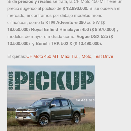
Si de
precios y rivales
se trata, la CF Moto 450 MT tiene un
precio sugerido al público de
$ 12.890.000.
Si se observa el
mercado, encontramos por debajo modelos mono
cilíndricos, como la
KTM Adventure 390
cc SW (
$
18.050.000)
Royal Enfield Himalayan 450 ($ 8.970.000)
y
modelos de mayor cilindrada como:
Vogue DSX 525 ($
13.500.000) y Benelli TRK 502 X ($ 13.490.000).
Etiquetas:
CF Moto 450 MT
,
Maxi Trail
,
Moto
,
Test Drive