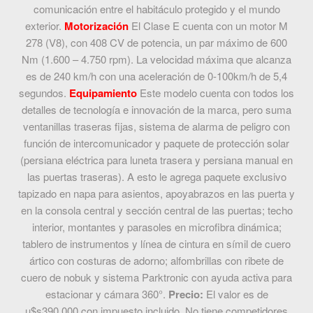
comunicación entre el habitáculo protegido y el mundo
exterior.
Motorización
El Clase E cuenta con un motor M
278 (V8), con 408 CV de potencia, un par máximo de 600
Nm (1.600 – 4.750 rpm). La velocidad máxima que alcanza
es de 240 km/h con una aceleración de 0-100km/h de 5,4
segundos.
Equipamiento
Este modelo cuenta con todos los
detalles de tecnología e innovación de la marca, pero suma
ventanillas traseras fijas, sistema de alarma de peligro con
función de intercomunicador y paquete de protección solar
(persiana eléctrica para luneta trasera y persiana manual en
las puertas traseras). A esto le agrega paquete exclusivo
tapizado en napa para asientos, apoyabrazos en las puerta y
en la consola central y sección central de las puertas; techo
interior, montantes y parasoles en microfibra dinámica;
tablero de instrumentos y línea de cintura en símil de cuero
ártico con costuras de adorno; alfombrillas con ribete de
cuero de nobuk y sistema Parktronic con ayuda activa para
estacionar y cámara 360°.
Precio:
El valor es de
u$s390.000 con impuesto incluido. No tiene competidores