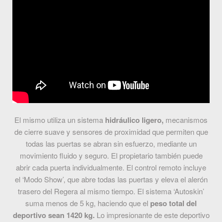
El mismo utiliza un sistema
hidráulico ligero,
mecanismos
de cierre suave y sensores de proximidad que permiten que
todas las puertas se abran sin esfuerzo, mediante un
movimiento fluido y seguro. El propietario también puede
abrir cada puerta individualmente. El control remoto incluye
el ‘Modo Show’, que abre todas las puertas y eleva el alerón
trasero del Regera al mismo tiempo. El sistema ‘Autoskin’
suma menos de 5 kg, haciendo que el
peso total del
deportivo sean 1420 kg.
Lo impresionante de este deportivo