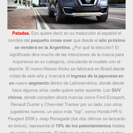
Patadas.
Eso quiere decir en su traducción al español el
nombre del
pequeño cross over
que desde el
año próximo
se venderá en la Argentina
. ¿Por qué la elección? El
significado dice mucho de las intenciones de la marca para
imponerse en su categoría, vinculando el modelo con el
deporte. El nuevo Nissan Kicks se fabricará en Brasil desde
mitad de este año y marcará el
ingreso de la japonesa en
un
nuevo
segmento
dentro de Latinoamérica, donde desde
hace algunos años nadie quiere estar ausente. Los
SUV
chicos
, donde compiten ahora marcas como Ford Ecosport,
Renault Duster y Chevrolet Tracker por un lado; con otros
jugadores nuevos, un poco más “top”, como Honda HR-V,
Peugeot 2008 y Jeep Renegade (los dos últimos se lanzarán
en breve), representa el
10% de los patentamientos
totales
de autos del mercado. El dato no es menor, ya que implica