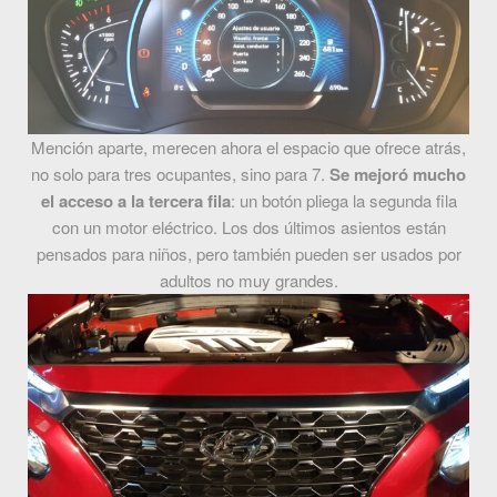
Mención aparte, merecen ahora el espacio que ofrece atrás,
no solo para tres ocupantes, sino para 7.
Se mejoró mucho
el acceso a la tercera fila
: un botón pliega la segunda fila
con un motor eléctrico. Los dos últimos asientos están
pensados para niños, pero también pueden ser usados por
adultos no muy grandes.