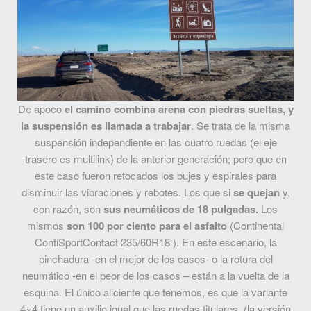
De apoco
el camino combina arena con piedras sueltas, y
la suspensión es llamada a trabajar
. Se trata de la misma
suspensión independiente en las cuatro ruedas (el eje
trasero es multilink) de la anterior generación; pero que en
este caso fueron retocados los bujes y espirales para
disminuir las vibraciones y rebotes. Los que si
se quejan
y,
con razón, son
sus neumáticos de 18 pulgadas.
Los
mismos
son 100 por ciento para el asfalto
(Continental
ContiSportContact 235/60R18 ). En este escenario, la
pinchadura -en el mejor de los casos- o la rotura del
neumático -en el peor de los casos – están a la vuelta de la
esquina. El único aliciente que tenemos, es que la variante
4×4 tiene un auxilio igual que las ruedas titulares. (la versión