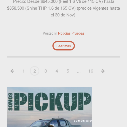
Precio: Desde $645.000 (Feel 1.6 Vti de 115 CV) hasta
$858.500 (Shine THP 1.6 de 165 CV) (precios vigentes hasta
el 30 de Nov)
Posted in
Noticias
Pruebas
Leer más
1
2
3
4
5
...
16