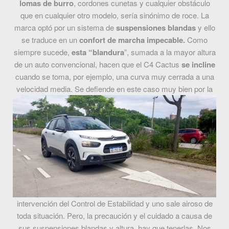
lomas de burro
, cordones cunetas y cualquier obstáculo
que en cualquier otro modelo, sería sinónimo de roce. La
marca optó por un sistema de
suspensiones
blandas
y ello
se traduce en un
confort de marcha impecable.
Como
siempre sucede,
esta “blandura
”, sumada a la mayor altura
de un auto convencional, hacen que el C4 Cactus
se incline
cuando se toma, por ejemplo, una curva muy cerrada a una
velocidad media.
Se defiende en este caso muy bien por la
intervención del Control de Estabilidad y uno sale airoso de
toda situación. Pero, la precaución y el cuidado a causa de
sus suspensiones blandas y altura, hay que tenerlas.
Nos