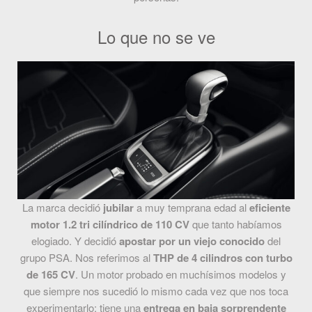
Lo que no se ve
La marca decidió
jubilar
a muy temprana edad al
eficiente
motor 1.2 tri cilíndrico de 110 CV
que tanto habíamos
elogiado. Y decidió
apostar por un viejo conocido
del
grupo PSA. Nos referimos al
THP de 4 cilindros con turbo
de 165 CV
. Un motor probado en muchísimos modelos y
que siempre nos sucedió lo mismo cada vez que nos toca
experimentarlo: tiene una
entrega en baja sorprendente