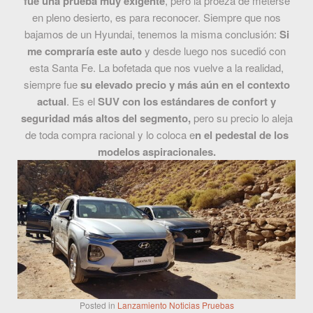
fue una prueba muy exigente
, pero la proeza de meterse
en pleno desierto, es para reconocer. Siempre que nos
bajamos de un Hyundai, tenemos la misma conclusión:
Si
me compraría este auto
y desde luego nos sucedió con
esta Santa Fe. La bofetada que nos vuelve a la realidad,
siempre fue
su elevado precio y más aún en el contexto
actual
. Es el
SUV con los estándares de confort y
seguridad más altos del segmento,
pero su precio lo aleja
de toda compra racional y lo coloca e
n el pedestal de los
modelos aspiracionales.
Posted in
Lanzamiento
Noticias
Pruebas