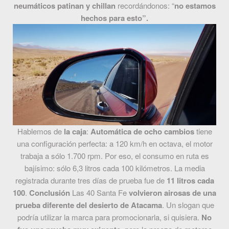
neumáticos patinan y chillan
recordándonos: “
no estamos
hechos para esto”.
Hablemos de
la caja
:
Automática de ocho cambios
tiene
una configuración perfecta: a 120 km/h en octava, el motor
trabaja a sólo 1.700 rpm. Por eso, el consumo en ruta es
bajísimo: sólo 6,3 litros cada 100 kilómetros. La media
registrada durante tres días de prueba fue de
11 litros cada
100
.
Conclusión
Las 40 Santa Fe
volvieron airosas de una
prueba diferente del desierto de Atacama
. Un slogan que
podría utilizar la marca para promocionarla, si quisiera.
No