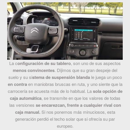
La c
onfiguración de su tablero
, son uno de sus aspectos
menos convincentes
. Dijimos que su gran despeje del
suelo y su si
stema de suspensión blanda
le juega un poco
en contra
en maniobras bruscas en ruta, y uno siente que la
carrocería se acuesta más de lo habitual. La
sola opción de
caja automática
, se transmite en que los valores de todas
las versiones
se encarezcan, frente a cualquier rival con
caja manual.
Si nos ponemos más minuciosos, esta
generación perdió el techo solar que si ofrecía su par
europeo.