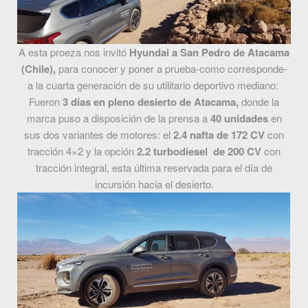
A esta proeza nos invitó
Hyundai a San Pedro de Atacama
(Chile),
para conocer y poner a prueba-como corresponde-
a la cuarta generación de su utilitario deportivo mediano:
Fueron
3 días en pleno desierto de Atacama,
donde la
marca puso a disposición de la prensa a
40 unidades
en
sus dos variantes de motores: el
2.4 nafta de 172 CV
con
tracción 4×2 y la opción
2.2 turbodiesel de 200 CV
con
tracción integral, esta última reservada para el día de
incursión hacia el desierto.