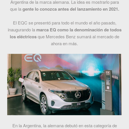
Argentina de la marca alemana. La idea es mostrarlo para
que la
gente lo conozca antes del lanzamiento en 2021.
El EQC se presentó para todo el mundo el año pasado,
inaugurando la
marca EQ como la denominación de todos
los eléctricos
que Mercedes Benz sumará al mercado de
ahora en más.
En la Argentina, la alemana debutó en esta categoría de