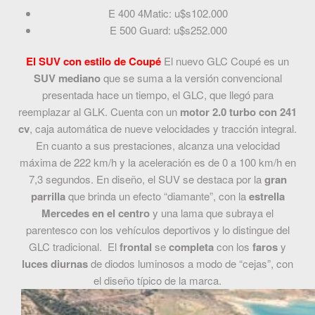
E 400 4Matic: u$s102.000
E 500 Guard: u$s252.000
El SUV con estilo de Coupé
El nuevo GLC Coupé es un
SUV mediano
que se suma a la versión convencional
presentada hace un tiempo, el GLC, que llegó para
reemplazar al GLK. Cuenta con un
motor 2.0 turbo con 241
cv
, caja automática de nueve velocidades y tracción integral.
En cuanto a sus prestaciones, alcanza una velocidad
máxima de 222 km/h y la aceleración es de 0 a 100 km/h en
7,3 segundos. En diseño, el SUV se destaca por la
gran
parrilla
que brinda un efecto “diamante”, con la
estrella
Mercedes en el centro
y una lama que subraya el
parentesco con los vehículos deportivos y lo distingue del
GLC tradicional. El
frontal
se
completa
con los
faros
y
luces diurnas
de diodos luminosos a modo de “cejas”, con
el diseño típico de la marca.