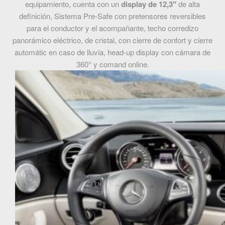
equipamiento, cuenta con un
display de 12,3″
de alta
definición, Sistema Pre-Safe con pretensores reversibles
para el conductor y el acompañante, techo corredizo
panorámico eléctrico, de cristal, con cierre de confort y cierre
automátic en caso de lluvia, head-up display con cámara de
360° y comand online.