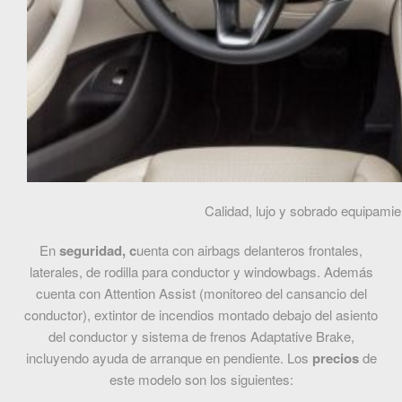
Calidad, lujo y sobrado equipami
En
seguridad, c
uenta con airbags delanteros frontales,
laterales, de rodilla para conductor y windowbags. Además
cuenta con Attention Assist (monitoreo del cansancio del
conductor), extintor de incendios montado debajo del asiento
del conductor y sistema de frenos Adaptative Brake,
incluyendo ayuda de arranque en pendiente. Los
precios
de
este modelo son los siguientes: