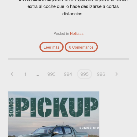
extra al coche que lo hace deslizarse a cortas
distancias.
Posted in
Noticias
Leer más
6 Comentarios
1
...
993
994
995
996