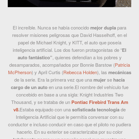
El increíble. Nunca se había conocido
mejor dupla
para
resolver misiones peligrosas que David Hasselhoff, en el
papel de Michael Knight, y KITT, el auto que poseía
inteligencia artificial.
Los dos fueron protagonistas de “
El
auto fantástico”
, quienes defendían
a los pobres y
desamparados, acompañados por Bonnie Barstow (
Patricia
McPherson
) y April Curtis (
Rebecca Holden
), las
mecánicas
de la serie. Era la primera vez que una
mujer
se
hacía
cargo de un auto
en una serie.
El nombre del vehículo fue
concebido en base a una sigla:
Knight Industries Two
Thousand
, y se trataba de un
Pontiac Firebird Trans Am
v8
.
Estaba equipado con una
sofisticada tecnología
de
Inteligencia Artificial que le permitía conversar con su
conductor e incluso conducir en caso que el piloto no pudiera
hacerlo.
En su exterior se caracterizaba por su color