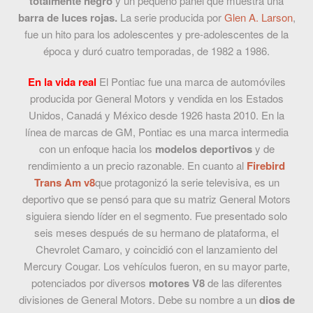
totalmente negro
y un pequeño panel que muestra una
barra de luces rojas.
La serie producida por
Glen A. Larson
,
fue un hito para los adolescentes y pre-adolescentes de la
época y duró
cuatro temporadas, de 1982 a 1986.
En la vida real
El Pontiac fue una marca de automóviles
producida por General Motors y vendida en los Estados
Unidos, Canadá y México desde 1926 hasta 2010. En la
línea de marcas de GM, Pontiac es una marca intermedia
con un enfoque hacia los
modelos deportivos
y de
rendimiento a un precio razonable.
En cuanto al
Firebird
Trans Am v8
que protagonizó la serie televisiva, es un
deportivo que se pensó para que su matriz General Motors
siguiera siendo líder en el segmento.
Fue presentado solo
seis meses después de su hermano de plataforma, el
Chevrolet Camaro, y coincidió con el lanzamiento del
Mercury Cougar. Los vehículos fueron, en su mayor parte,
potenciados por diversos
motores V8
de las diferentes
divisiones de General Motors.
Debe su nombre a un
dios de