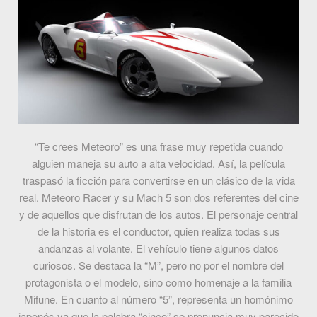
“Te crees Meteoro” es una frase muy repetida cuando
alguien maneja su auto a alta velocidad. Así, la película
traspasó la ficción para convertirse en un clásico de la vida
real. Meteoro Racer y su Mach 5 son dos referentes del cine
y de aquellos que disfrutan de los autos. El personaje central
de la historia es el conductor, quien realiza todas sus
andanzas al volante. El vehículo tiene algunos datos
curiosos. Se destaca la “M”, pero no por el nombre del
protagonista o el modelo, sino como homenaje a la familia
Mifune. En cuanto al número “5”, representa un homónimo
japonés ya que la palabra “cinco” se pronuncia muy parecido