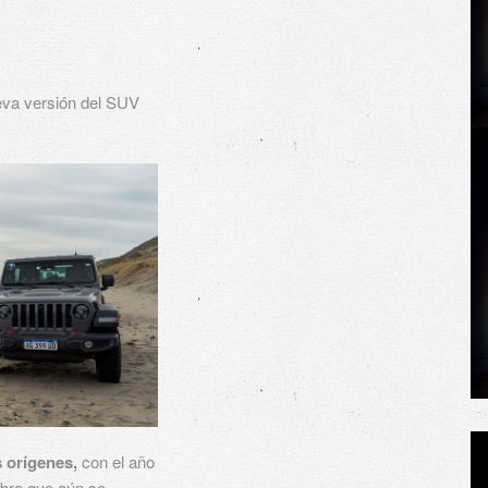
eva versión del SUV
s orígenes,
con el año
mbre que aún se