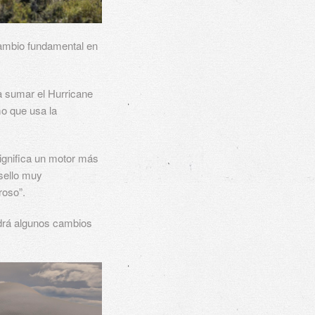
cambio fundamental en
 sumar el Hurricane
mo que usa la
ignifica un motor más
 sello muy
roso”.
drá algunos cambios