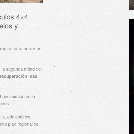
culos 4×4
elos y
repara para cerrar un
 la segunda mitad del
recuperación más
how ubicado en la
dades.
is, adelantó los
evo plan regional de