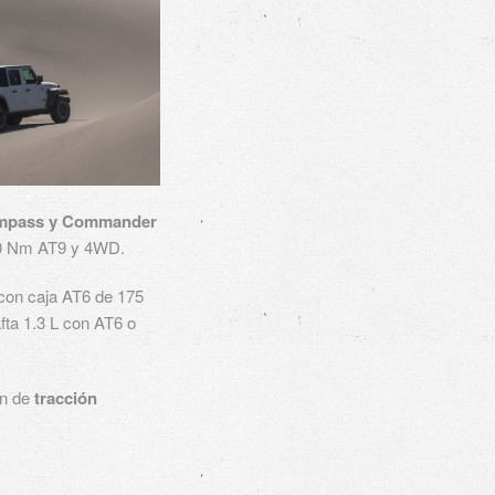
ompass y Commander
400 Nm AT9 y 4WD.
con caja AT6 de 175
ta 1.3 L con AT6 o
n de
tracción