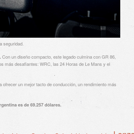
a seguridad.
.
Con un diseño compacto, este legado culmina con GR 86,
tos más desafiantes: WRC, las 24 Horas de Le Mans y el
ra ofrecer un mejor tacto de conducción, un rendimiento más
gentina es de 69.257 dólares.
Lanz