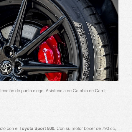
etección de punto ciego; Asistencia de Cambio de Carril;
zó con el
Toyota Sport 800.
Con su motor bóxer de 790 cc,