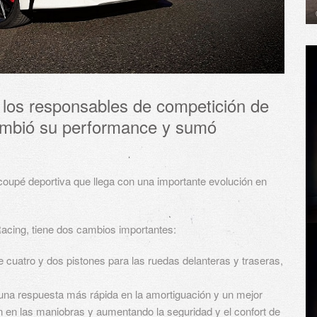
 los responsables de competición de
ambió su performance y sumó
 coupé deportiva que llega con una importante evolución en
Racing, tiene dos cambios importantes:
e cuatro y dos pistones para las ruedas delanteras y traseras,
 una respuesta más rápida en la amortiguación y un mejor
n en las maniobras y aumentando la seguridad y el confort de