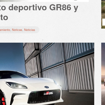
to deportivo GR86 y
to
amiento
,
Noticas
,
Noticias