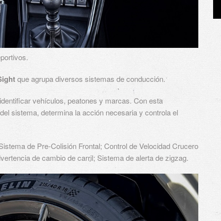
eportivos.
Sight
que agrupa diversos sistemas de conducción.
identificar vehículos, peatones y marcas. Con esta
del sistema, determina la acción necesaria y controla el
Sistema de Pre-Colisión Frontal; Control de Velocidad Crucero
ertencia de cambio de carril; Sistema de alerta de zigzag.