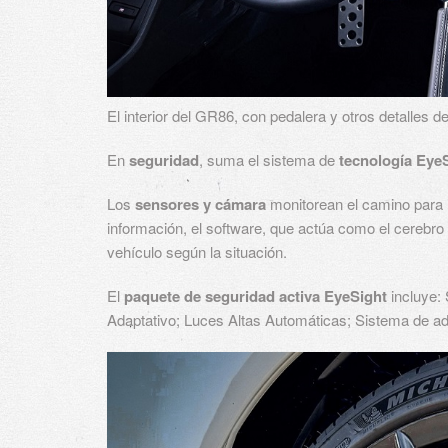
El interior del GR86, con pedalera y otros detalles d
En
seguridad
, suma el sistema de
tecnología Eye
Los
sensores y cámara
monitorean el camino para 
información, el software, que actúa como el cerebro 
vehículo según la situación.
El
paquete de seguridad activa EyeSight
incluye: 
Adaptativo; Luces Altas Automáticas; Sistema de adv