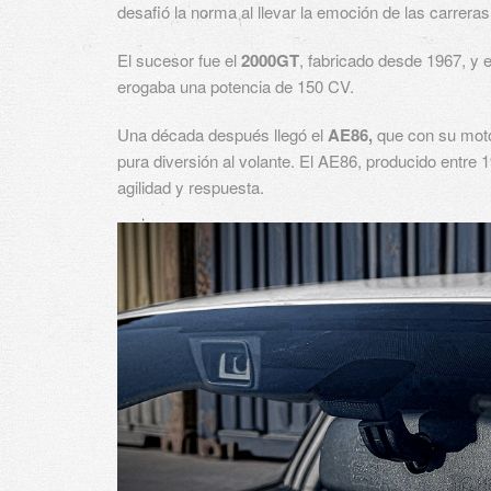
desafió la norma al llevar la emoción de las carreras 
El sucesor fue el
2000GT
, fabricado desde 1967, y e
erogaba una potencia de 150 CV.
Una década después llegó el
AE86,
que con su motor
pura diversión al volante. El AE86, producido entre 
agilidad y respuesta.