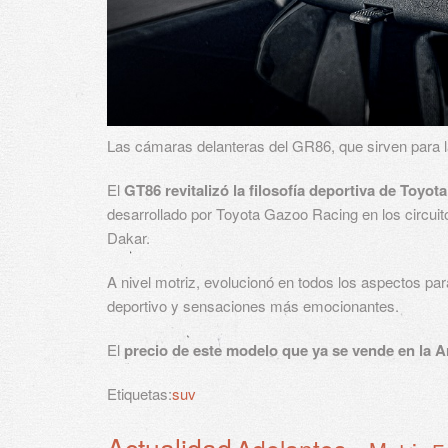
Las cámaras delanteras del GR86, que sirven para l
El
GT86 revitalizó la filosofía deportiva de Toyota
desarrollado por Toyota Gazoo Racing en los circui
Dakar.
A nivel motriz, evolucionó en todos los aspectos pa
deportivo y sensaciones más emocionantes.
El
precio de este modelo que ya se vende en la Ar
Etiquetas:
suv
Actualidad