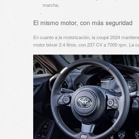
marcha.
El mismo motor, con más seguridad
En cuanto a la motorización, la coupé 2024 mantiene
motor bóxer 2.4 litros, con 237 CV a 7000 rpm. La c