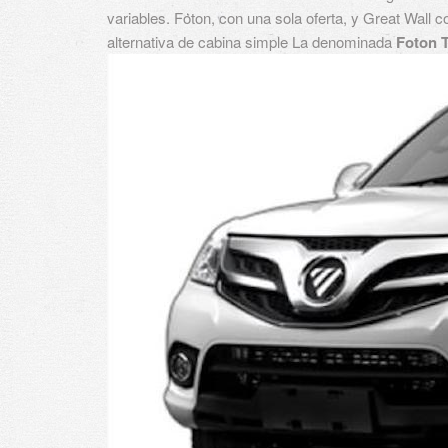
variables. Foton, con una sola oferta, y Great Wall 
alternativa de cabina simple
La denominada
Foton 