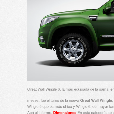
Great Wall Wingle 6, la más equipada de la gama, e
meses, fue el turno de la nueva
Great Wall Wingle
,
Wingle 5 que es más chica y Wingle 6, de mayor t
Acá el informe.
Dimensiones
En esta categoría se 