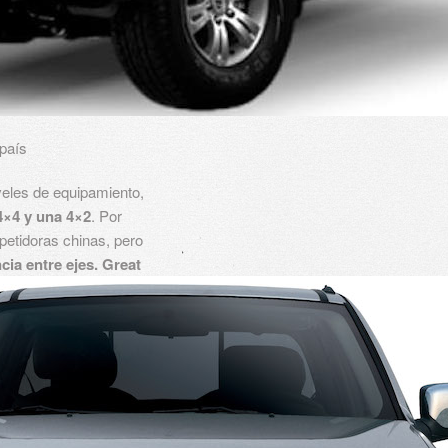
 país
veles de equipamiento,
4×4 y una 4×2
. Por
etidoras chinas, pero
ia entre ejes.
Great