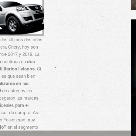
 los últimos dos años.
 era Chery, hoy son
ntre 2017 y 2018. La
oncentrada en
dos
ilitarios livianos.
Si
a es que sean bien
lizarse en las
l
de automóviles.
riesgaron las marcas
 ideales para el
ecisor de compra. Así
an Foison son muy
ió”
en el segmento