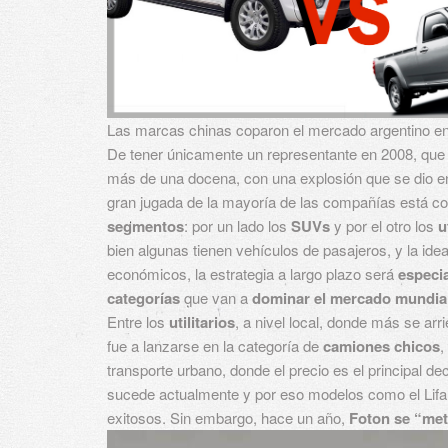
Las marcas chinas coparon el mercado argentino en
De tener únicamente un representante en 2008, que
más de una docena, con una explosión que se dio e
gran jugada de la mayoría de las compañías está c
segmentos
: por un lado los
SUVs
y por el otro los
ut
bien algunas tienen vehículos de pasajeros, y la ide
económicos, la estrategia a largo plazo será
especia
categorías
que van a
dominar el mercado
mundia
Entre los
utilitarios
, a nivel local, donde más se ar
fue a lanzarse en la categoría de
camiones chicos
,
transporte urbano, donde el precio es el principal d
sucede actualmente y por eso modelos como el Lif
exitosos.
Sin embargo, hace un año,
Foton se “met