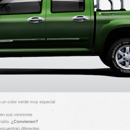
n un color verde muy especial
 en sus versiones
amaño.
¿Convienen?
encuentran diferentes