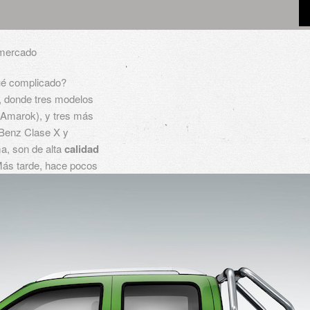
l mercado
é complicado?
, donde tres modelos
 Amarok), y tres más
 Benz Clase X y
a, son de alta
calidad
ás tarde, hace pocos