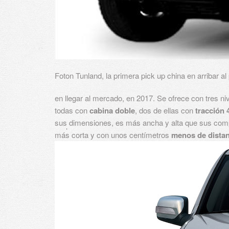
Foton Tunland, la primera pick up china en arribar al
en llegar al mercado, en 2017. Se ofrece con tres ni
todas con
cabina doble
, dos de ellas con
tracción 
sus dimensiones, es más ancha y alta que sus comp
más corta y con unos centímetros
menos de distanc